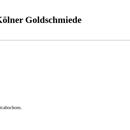
Kölner Goldschmiede
ircabochons.